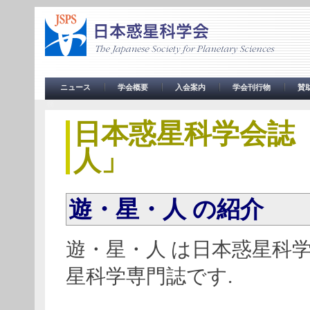
ニュース
学会概要
入会案内
学会刊行物
賛
務
日本惑星科学会誌
人」
遊・星・人 の紹介
遊・星・人 は日本惑星科
星科学専門誌です.