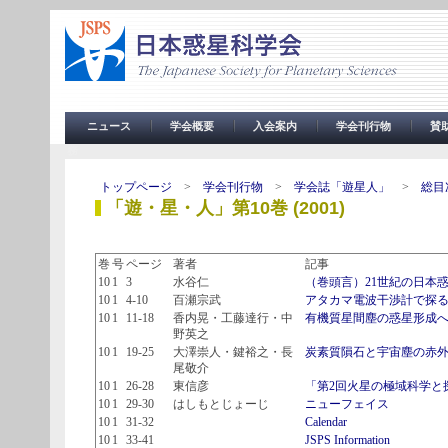
ニュース
学会概要
入会案内
学会刊行物
賛
務
トップページ
>
学会刊行物
>
学会誌「遊星人」
>
総目
「遊・星・人」第10巻 (2001)
巻
号
ページ
著者
記事
10
1
3
水谷仁
（巻頭言）21世紀の日本
10
1
4-10
百瀬宗武
アタカマ電波干渉計で探
10
1
11-18
香内晃・工藤達行・中
有機質星間塵の惑星形成
野英之
10
1
19-25
大澤崇人・鍵裕之・長
炭素質隕石と宇宙塵の赤
尾敬介
10
1
26-28
東信彦
「第2回火星の極域科学と
10
1
29-30
はしもとじょーじ
ニューフェイス
10
1
31-32
Calendar
10
1
33-41
JSPS Information