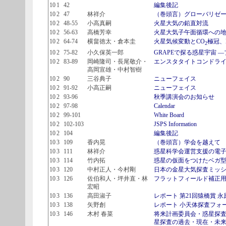
10
1
42
編集後記
10
2
47
林祥介
（巻頭言）グローバリゼ
10
2
48-55
小高真嗣
火星大気の鉛直対流
10
2
56-63
高橋芳幸
火星大気子午面循環への
10
2
64-74
横畠徳太・倉本圭
火星気候変動とCO
極冠、
2
10
2
75-82
小久保英一郎
GRAPEで探る惑星宇宙 
10
2
83-89
岡崎隆司・長尾敬介・
エンスタタイトコンドラ
高岡宣雄・中村智樹
10
2
90
三谷典子
ニューフェイス
10
2
91-92
小高正嗣
ニューフェイス
10
2
93-96
秋季講演会のお知らせ
10
2
97-98
Calendar
10
2
99-101
White Board
10
2
102-103
JSPS Information
10
2
104
編集後記
10
3
109
香内晃
（巻頭言）学会を越えて
10
3
111
林祥介
惑星科学会運営支援の電
10
3
114
竹内拓
惑星の仮面をつけたベガ
10
3
120
中村正人・今村剛
日本の金星大気探査ミッ
10
3
126
佐伯和人・坪井直・林
フラットフィールド補正
宏昭
10
3
136
高田淑子
レポート 第21回猿橋賞 
10
3
138
矢野創
レポート 小天体探査フォ
10
3
146
木村 春菜
将来計画委員会・惑星探査
星探査の過去・現在・未来