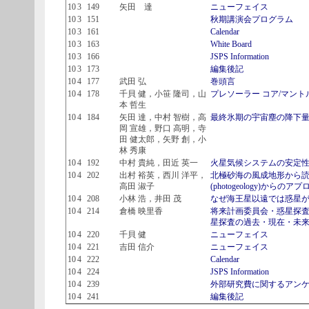
10
3
149
矢田 達
ニューフェイス
10
3
151
秋期講演会プログラム
10
3
161
Calendar
10
3
163
White Board
10
3
166
JSPS Information
10
3
173
編集後記
10
4
177
武田 弘
巻頭言
10
4
178
千貝 健，小笹 隆司，山
プレソーラー コア/マン
本 哲生
10
4
184
矢田 達，中村 智樹，高
最終氷期の宇宙塵の降下
岡 宣雄，野口 高明，寺
田 健太郎，矢野 創，小
林 秀康
10
4
192
中村 貴純，田近 英一
火星気候システムの安定
10
4
202
出村 裕英，西川 洋平，
北極砂海の風成地形から読
高田 淑子
(photogeology)からのア
10
4
208
小林 浩，井田 茂
なぜ海王星以遠では惑星が
10
4
214
倉橋 映里香
将来計画委員会・惑星探査
星探査の過去・現在・未来
10
4
220
千貝 健
ニューフェイス
10
4
221
吉田 信介
ニューフェイス
10
4
222
Calendar
10
4
224
JSPS Information
10
4
239
外部研究費に関するアン
10
4
241
編集後記