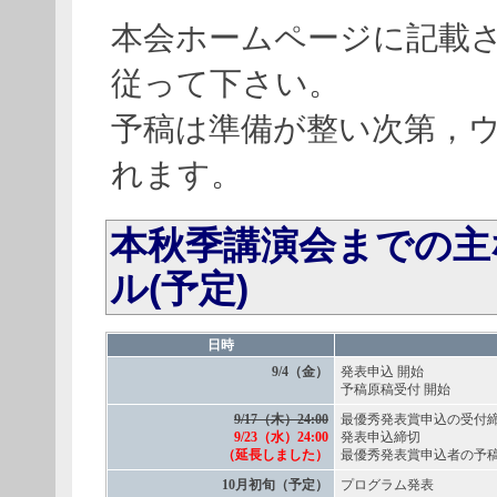
本会ホームページに記載
従って下さい。
予稿は準備が整い次第，
れます。
本秋季講演会までの主
ル(予定)
日時
9/4（金）
発表申込 開始
予稿原稿受付 開始
9/17（木）24:00
最優秀発表賞申込の受付
9/23（水）24:00
発表申込締切
（延長しました）
最優秀発表賞申込者の予
10月初旬（予定）
プログラム発表