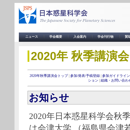
ニュース
学会概要
入会案内
学会刊行物
賛
務
2020年 秋季講演会
2020年秋季講演会トップ
|
参加/発表/予稿登録
|
参加ガイドライン
ション
|
組織・お問い合わ
お知らせ
2020年日本惑星科学会秋
は会津大学 （福島県会津