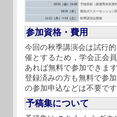
10/16（金）24:00
予稿原稿（最優秀発表賞
10/28（水）
擬似ポスターセッション
11/12（木）〜14（土）
秋季講演会開催
参加資格・費用
今回の秋季講演会は試行
催とするため，学会正会
あれば無料で参加できま
登録済みの方も無料で参
の参加申込などは不要で
予稿集について