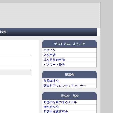
営業務
ゲスト さん、ようこそ
ログイン
入会申請
非会員登録申請
パスワード紛失
講演会
秋季講演会
惑星科学フロンティアセミナー
研究会、部会
月惑星探査の来る１０年
衝突研究会
月惑星探査育英会