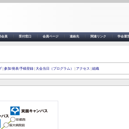
助会員
受付窓口
会員ページ
連絡先
関連リンク
学会運
プ
|
参加/発表/予稿登録
|
大会当日（プログラム）
|
アクセス
|
組織