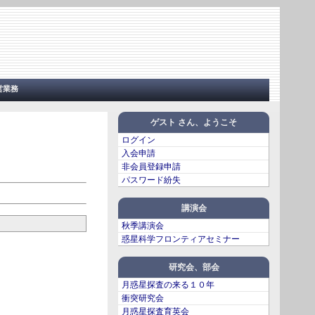
営業務
ゲスト さん、ようこそ
ログイン
入会申請
非会員登録申請
パスワード紛失
講演会
秋季講演会
惑星科学フロンティアセミナー
研究会、部会
月惑星探査の来る１０年
衝突研究会
月惑星探査育英会