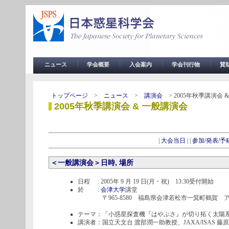
ニュース
学会概要
入会案内
学会刊行物
賛
トップページ
>
ニュース
>
講演会
> 2005年秋季講演会 
2005年秋季講演会 & 一般講演会
|
大会当日
| |
参加/発表/予
＜一般講演会＞日時, 場所
日程 : 2005年 9 月 19 日(月・祝) 13:30受付開始
於 :
会津大学
講堂
〒965-8580 福島県会津若松市一箕町鶴賀 
テーマ：「小惑星探査機『はやぶさ』が切り拓く太陽
講演者：国立天文台 渡部潤一助教授、JAXA/ISAS 藤