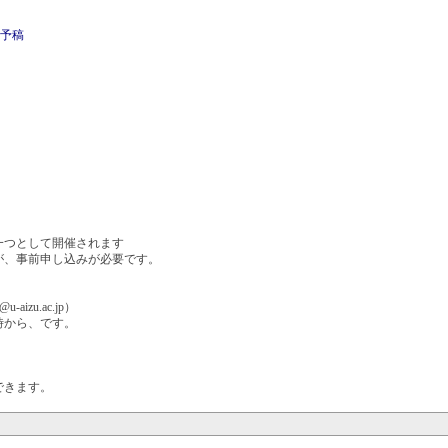
の予稿
一つとして開催されます
が、事前申し込みが必要です。
@u-aizu.ac.jp）
時から、です。
できます。