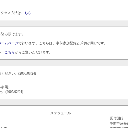
アクセス方法は
こちら
し込み頂けます。
ホームページ
で行います。こちらは、事前参加登録と〆切が同じです。
を、
こちら
からご覧いただけます。
ださい。(2005/08/24)
ル参照）
005/02/04)
スケジュール
受付開始
事前申込受