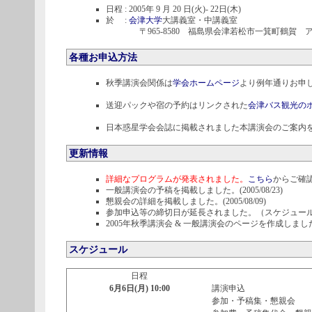
日程 : 2005年 9 月 20 日(火)- 22日(木)
於 :
会津大学
大講義室・中講義室
〒965-8580 福島県会津若松市一箕町鶴賀 
各種お申込方法
秋季講演会関係は
学会ホームページ
より例年通りお申
送迎パックや宿の予約はリンクされた
会津バス観光の
日本惑星学会会誌に掲載されました本講演会のご案内
更新情報
詳細なプログラムが発表されました。
こちら
からご確認く
一般講演会の予稿を掲載しました。(2005/08/23)
懇親会の詳細を掲載しました。(2005/08/09)
参加申込等の締切日が延長されました。（スケジュー
2005年秋季講演会 & 一般講演会のページを作成しました。(2
スケジュール
日程
6月6日(月) 10:00
講演申込
参加・予稿集・懇親会