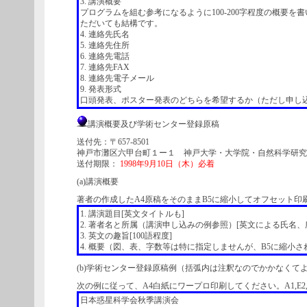
3. 講演概要
プログラムを組む参考になるように100-200字程度の概要
ただいても結構です。
4. 連絡先氏名
5. 連絡先住所
6. 連絡先電話
7. 連絡先FAX
8. 連絡先電子メール
9. 発表形式
口頭発表、ポスター発表のどちらを希望するか（ただし申し
講演概要及び学術センター登録原稿
送付先：〒657-8501
神戸市灘区六甲台町１ー１ 神戸大学・大学院・自然科学研究
送付期限：
1998年9月10日（木）必着
(a)講演概要
著者の作成したA4原稿をそのままB5に縮小してオフセット印刷
1. 講演題目[英文タイトルも]
2. 著者名と所属（講演申し込みの例参照）[英文による氏名、
3. 英文の趣旨[100語程度]
4. 概要（図、表、字数等は特に指定しませんが、B5に縮小
(b)学術センター登録原稿例（括弧内は注釈なのでかかなくて
次の例に従って、A4白紙にワープロ印刷してください。A1,E
日本惑星科学会秋季講演会