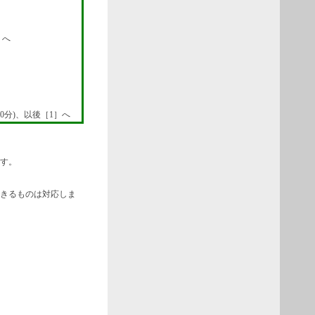
］へ
0分)、以後［1］へ
ます。
できるものは対応しま