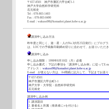
〒657-8501 神戸市灘区六甲台町1-1
神戸大学自然科学研究科
石元裕史
Tel：078-803-1403
Fax：078-803-0490
E-mail：wakusei98@komadori.planet.kobe-u.ac.jp
講演申し込み方法
昨年度と同じく、遊・星・人のNo.3(9月25日発行）にプ
は、LOCでの予稿集印刷締め切りに合わせて、お送りいただ
講演申し込み
申し込み期限： 1998年8月10日（月）必着
申し込み書式： 下記の事項を「講演申し込み例」に従ってE-ma
アドレス：
wakusei98@komadori.planet.kobe-u.ac.jp
E-mail が使えない方は、A4用紙に記入して、下記までお送
〒657-8501
神戸市灘区六甲台町1-1
神戸大学・大学院・自然科学研究科
石元裕史
講演申し込み例
1. 講演題目
2. 著者名と所属（発表者に○を付ける）