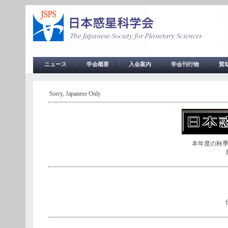
ニュース
学会概要
入会案内
学会刊行物
賛
Sorry, Japanese Only
本年度の秋