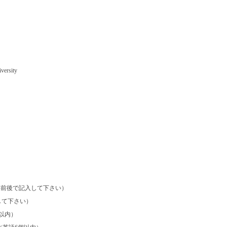
iversity
0字前後で記入して下さい）
で記入して下さい）
以内）