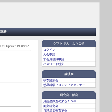
営業務
ゲスト さん、ようこそ
Last Update : 1998/09/28
ログイン
入会申請
非会員登録申請
パスワード紛失
講演会
秋季講演会
惑星科学フロンティアセミナー
研究会、部会
月惑星探査の来る１０年
衝突研究会
月惑星探査育英会