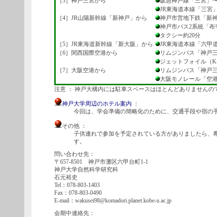
［3］神戸三宮から
阪急神戸線「三宮」〜
JR東海道本線「三宮」
［4］JR山陽新幹線「新神戸」から
神戸市営地下鉄「新神
神戸市バス2系統「布
タクシー約20分
［5］JR東海道新幹線「新大阪」から
JR東海道本線「六甲
［6］関西国際空港から
リムジンバス「神戸三
ジェットフォイル（K-
［7］大阪空港から
リムジンバス「神戸三
大阪モノレール「空港
注意 ： 神戸大構内には駐車スペースはほとんどありませんの
神戸大学周辺のホテル案内
：
今回は、学会準備の簡略化のために、交通手段や宿の手
その他 ：
子供連れで参加を予定されている方がありましたら、希
す。
問い合わせ先：
〒657-8501 神戸市灘区六甲台町1-1
神戸大学自然科学研究科
石元裕史
Tel：078-803-1403
Fax：078-803-0490
E-mail：wakusei98@komadori.planet.kobe-u.ac.jp
会期中連絡先：