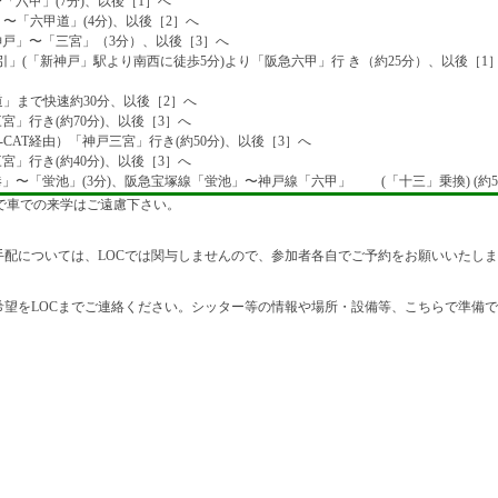
「六甲」(7分)、以後［1］へ
〜「六甲道」(4分)、以後［2］へ
戸」〜「三宮」（3分）、以後［3］へ
引」(「新神戸」駅より南西に徒歩5分)より「阪急六甲」行 き（約25分）、以後［1
道」まで快速約30分、以後［2］へ
宮」行き(約70分)、以後［3］へ
CAT経由）「神戸三宮」行き(約50分)、以後［3］へ
宮」行き(約40分)、以後［3］へ
」〜「蛍池」(3分)、阪急宝塚線「蛍池」〜神戸線「六甲」 (「十三」乗換) (約5
で車での来学はご遠慮下さい。
配については、LOCでは関与しませんので、参加者各自でご予約をお願いいたし
望をLOCまでご連絡ください。シッター等の情報や場所・設備等、こちらで準備