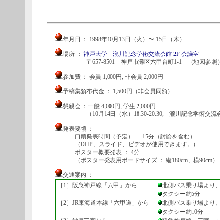
年月日 ： 1998年10月13日（火）〜 15日（木）
場所 ：
神戸大学・瀧川記念学術交流会館 2F 会議室
〒657-8501 神戸市灘区六甲台町1-1 （地図参照
参加費 ： 会員 1,000円, 非会員 2,000円
予稿集頒布代金 ： 1,500円（非会員同額）
懇親会 ：一般 4,000円, 学生 2,000円
（10月14日（水）18:30-20:30, 瀧川記念学術交流会
発表要領 ：
口頭発表時間（予定） ： 15分（討論を含む）
（OHP、スライド、ビデオが使用できます。）
ポスター概要発表 ： 4分
（ポスター発表用ボードサイズ ： 縦180cm、横90cm）
交通案内 ：
［1］阪急神戸線「六甲」から
北側バス乗り場より、
タクシー約5分
［2］JR東海道本線「六甲道」から
北側バス乗り場より、
タクシー約10分