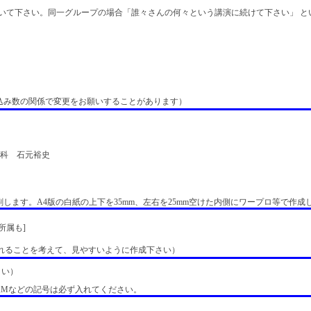
を書いて下さい。同一グループの場合「誰々さんの何々という講演に続けて下さい」 
込み数の関係で変更をお願いすることがあります）
科 石元裕史
します。A4版の白紙の上下を35mm、左右を25mm空けた内側にワープロ等で作成
所属も]
されることを考えて、見やすいように作成下さい）
よい）
2,Mなどの記号は必ず入れてください。