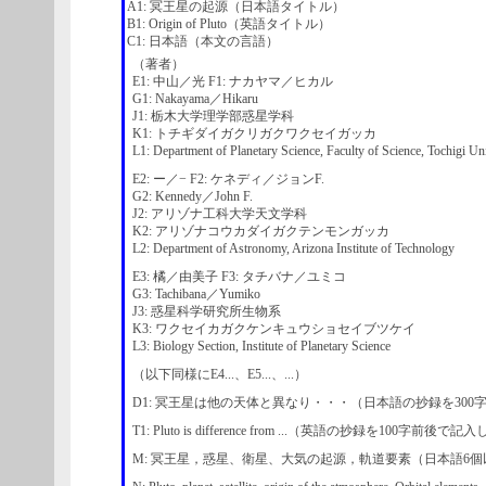
A1: 冥王星の起源（日本語タイトル）
B1: Origin of Pluto（英語タイトル）
C1: 日本語（本文の言語）
（著者）
E1: 中山／光 F1: ナカヤマ／ヒカル
G1: Nakayama／Hikaru
J1: 栃木大学理学部惑星学科
K1: トチギダイガクリガクワクセイガッカ
L1: Department of Planetary Science, Faculty of Science, Tochigi Un
E2: ー／− F2: ケネディ／ジョンF.
G2: Kennedy／John F.
J2: アリゾナ工科大学天文学科
K2: アリゾナコウカダイガクテンモンガッカ
L2: Department of Astronomy, Arizona Institute of Technology
E3: 橘／由美子 F3: タチバナ／ユミコ
G3: Tachibana／Yumiko
J3: 惑星科学研究所生物系
K3: ワクセイカガクケンキュウショセイブツケイ
L3: Biology Section, Institute of Planetary Science
（以下同様にE4...、E5...、...）
D1: 冥王星は他の天体と異なり・・・（日本語の抄録を30
T1: Pluto is difference from ...（英語の抄録を100字前後
M: 冥王星，惑星、衛星、大気の起源，軌道要素（日本語6個