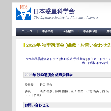
ニュース
学会概要
入会案内
学会刊行物
賛
務
2026年 秋季講演会 [組織・お問い合わせ先
2026年秋季講演会トップ
|
参加/発表/予稿登録
|
参加ガイドライ
織・お問い合わせ先
2026年 秋季講演会 組織委員会
委員長 野口 里奈
委員 淺賀 岳彦，飯田 佑輔，金子 岳文，出村 裕英，西 亮一，平
（五十音順）
お問い合わせ先