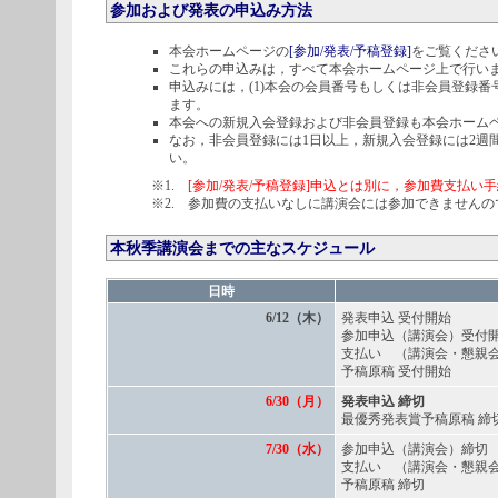
参加および発表の申込み方法
本会ホームページの
[参加/発表/予稿登録]
をご覧くださ
これらの申込みは，すべて本会ホームページ上で行い
申込みには，(1)本会の会員番号もしくは非会員登録
ます。
本会への新規入会登録および非会員登録も本会ホーム
なお，非会員登録には1日以上，新規入会登録には2週
い。
※1.
[参加/発表/予稿登録]申込とは別に，参加費支払い
※2. 参加費の支払いなしに講演会には参加できませんの
本秋季講演会までの主なスケジュール
日時
6/12（木）
発表申込 受付開始
参加申込（講演会）受付
支払い （講演会・懇親
予稿原稿 受付開始
6/30（月）
発表申込 締切
最優秀発表賞予稿原稿 締
7/30（水）
参加申込（講演会）締切
支払い （講演会・懇親
予稿原稿 締切