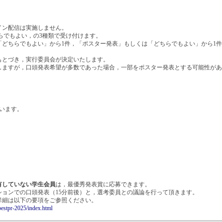
イン配信は実施しません。
ちらでもよい，の3種類で受け付けます。
どちらでもよい」から1件，「ポスター発表」もしくは「どちらでもよい」から1件
もとづき，実行委員会が決定いたします。
しますが，口頭発表希望が多数であった場合，一部をポスター発表とする可能性が
ています。
有していない学生会員
は，最優秀発表賞に応募できます。
ョンでの口頭発表（15分前後）と，選考委員との議論を行って頂きます。
詳細は以下の要項をご参照ください。
bestpr-2025/index.html