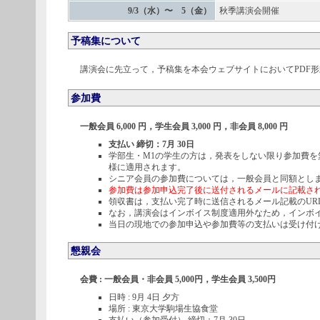
9/3（水）〜 5（金）
秋季講演会開催
予稿集について
講演会に先立って，予稿集を本会ウェブサイトにおいてPDF形
参加費
一般会員 6,000 円，学生会員 3,000 円，非会員 8,000 円
支払い 締切：7月 30日
学部生・M1の学生の方は，発表をしない限り参加費
様に適用されます。
シニア会員の参加費については，一般会員と同額とし
参加費は参加申込完了後に送付されるメールに記載され
領収書は，支払い完了時に送信されるメール記載のUR
なお，講演会はインボイス制度適用外なため，インボ
当日の現地での参加申込や参加費等の支払いは受け付
懇親会
会費 : 一般会員・非会員 5,000円，学生会員 3,500円
日時 : 9月 4日 夕方
場所 : 東京大学駒場生協食堂