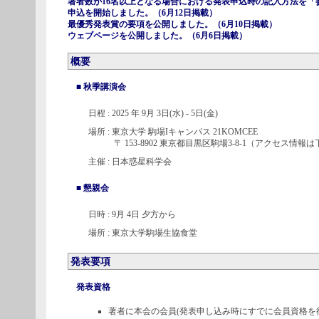
著者数が16名以上となる場合における発表申込時の記入方法を「参
申込を開始しました。（6月12日掲載）
最優秀発表賞の要項を公開しました。（6月10日掲載）
ウェブページ
を公開しました。（6月6日掲載）
概要
■
秋季講演会
日程 : 2025 年 9月 3日(水) - 5日(金)
場所 : 東京大学 駒場Iキャンパス 21KOMCEE
〒 153-8902 東京都目黒区駒場3-8-1（アクセス情報
主催 : 日本惑星科学会
■
懇親会
日時 : 9月 4日 夕方から
場所 : 東京大学駒場生協食堂
発表要項
発表資格
著者に本会の会員(発表申し込み時にすでに会員資格を