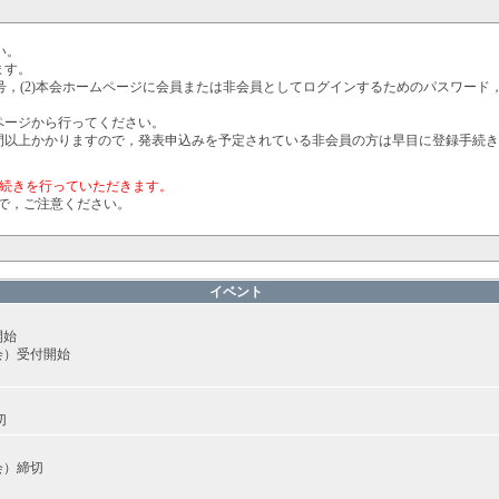
い。
ます。
番号，(2)本会ホームページに会員または非会員としてログインするためのパスワード
ページから行ってください。
間以上かかりますので，発表申込みを予定されている非会員の方は早目に登録手続
手続きを行っていただきます。
で，ご注意ください。
イベント
開始
会）受付開始
切
会）締切