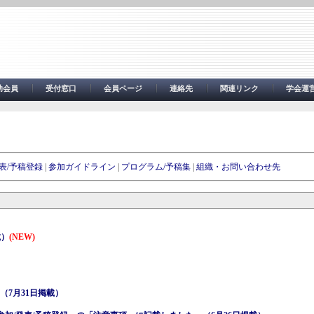
助会員
受付窓口
会員ページ
連絡先
関連リンク
学会運
表/予稿登録
|
参加ガイドライン
|
プログラム/予稿集
|
組織・お問い合わせ先
載）
(NEW)
（7月31日掲載）