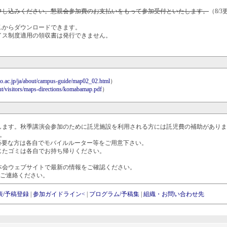
申し込みください。懇親会参加費のお支払いをもって参加受付といたします。
（8/
Lからダウンロードできます。
イス制度適用の領収書は発行できません。
o.ac.jp/ja/about/campus-guide/map02_02.html
）
out/visitors/maps-directions/komabamap.pdf
）
します。秋季講演会参加のために託児施設を利用される方には託児費の補助がありま
い。
続が必要な方は各自でモバイルルーター等をご用意下さい。
じたゴミは各自でお持ち帰りください。
本会ウェブサイトで最新の情報をご確認ください。
p までご連絡ください。
表/予稿登録
|
参加ガイドライン<
|
プログラム/予稿集
|
組織・お問い合わせ先