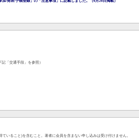
加/発表/予稿登録」の「注意事項」に記載しました。（6月26日掲載）
は下記「交通手段」を参照）
得ていること)を含むこと。著者に会員を含まない申し込みは受け付けません。