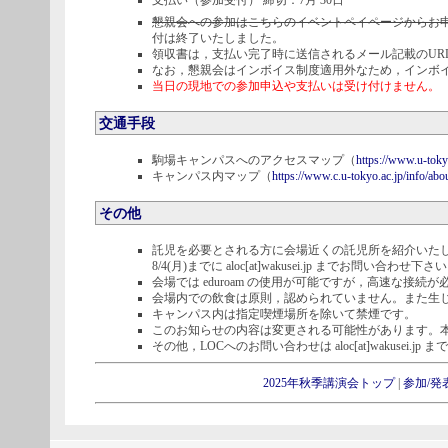
支払い（参加受付） 締切：7月 30日
懇親会への参加はこちらのイベントペイページからお
付は終了いたしました。
領収書は，支払い完了時に送信されるメール記載のUR
なお，懇親会はインボイス制度適用外なため，インボ
当日の現地での参加申込や支払いは受け付けません。
交通手段
駒場キャンパスへのアクセスマップ（
https://www.u-toky
キャンパス内マップ（
https://www.c.u-tokyo.ac.jp/info/ab
その他
託児を必要とされる方に会場近くの託児所を紹介いた
8/4(月)までに aloc[at]wakusei.jp までお問い合わせ下さ
会場では eduroam の使用が可能ですが，高速な接
会場内での飲食は原則，認められていません。また生
キャンパス内は指定喫煙場所を除いて禁煙です。
このお知らせの内容は変更される可能性があります。
その他，LOCへのお問い合わせは aloc[at]wakusei.j
2025年秋季講演会トップ
|
参加/発