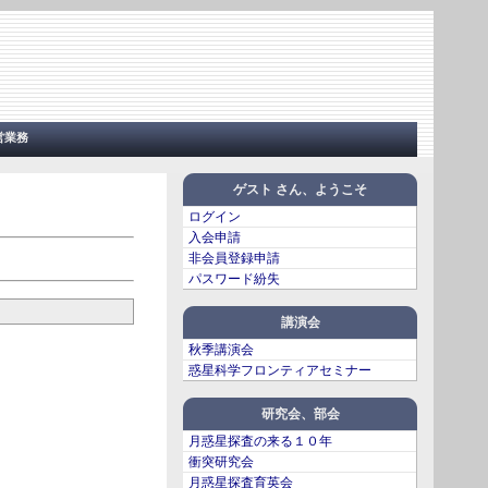
営業務
ゲスト さん、ようこそ
ログイン
入会申請
非会員登録申請
パスワード紛失
講演会
秋季講演会
惑星科学フロンティアセミナー
研究会、部会
月惑星探査の来る１０年
衝突研究会
月惑星探査育英会