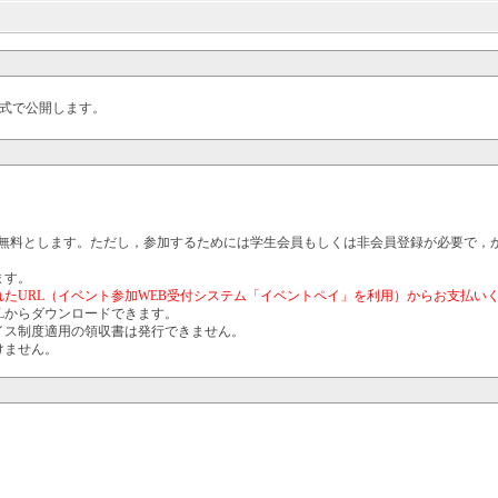
式で公開します。
を無料とします。ただし，参加するためには学生会員もしくは非会員登録が必要で，
ます。
たURL（イベント参加WEB受付システム「イベントペイ」を利用）からお支払い
Lからダウンロードできます。
イス制度適用の領収書は発行できません。
けません。