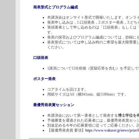
発表形式とプログラム編成
本講演会はオンサイト形式で開催いたします。オンラ
発表申し込みは，1:口頭発表，2:ポスター発表，3:ど
筆頭著者として申し込めるのは「口頭発表」もしくは「
す。
発表の採否およびプログラム編成については，抄録に
発表形式については申し込み時のご希望を最大限尊重
ください。
口頭発表
1講演について12分前後（質疑応答を含む）を予定し
ポスター発表
コアタイムを設けます。
用紙サイズはA0（横841mm、縦1189mm）です。
最優秀発表賞セッション
本講演会において第一著者として発表する
博士学位を
予備審査を通過された応募者には，最優秀発表賞セッシ
別途定める今年の応募要領に従ってご応募ください。
【最優秀発表賞 要項】
https://www.wakusei.jp/news/prize/