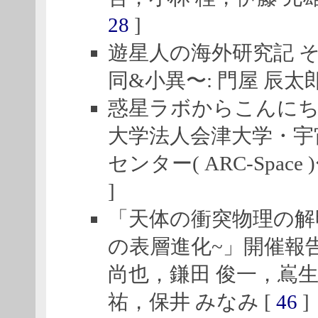
28
]
遊星人の海外研究記 そ
同&小異〜: 門屋 辰太郎
惑星ラボからこんにちは
大学法人会津大学・宇
センター( ARC-Space 
]
「天体の衝突物理の解明 
の表層進化~」開催報告
尚也，鎌田 俊一，嶌生
祐，保井 みなみ [
46
]