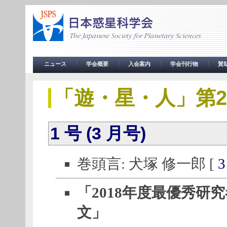
ニュース
学会概要
入会案内
学会刊行物
賛
務
「遊・星・人」第29巻
1 号 (3 月号)
巻頭言: 犬塚 修一郎 [
3
「2018年度最優秀研
文」