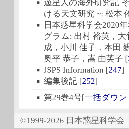
遊星人の海外研究記 その
ける天文研究 ~: 松本 侑
日本惑星科学会2020
グラム: 出村 裕英，
成，小川 佳子，本田 
奥平 恭子，嵩 由芙子 [
JSPS Information [
247
]
編集後記 [
252
]
第29巻4号[
一括ダウン
©1999-2026 日本惑星科学会