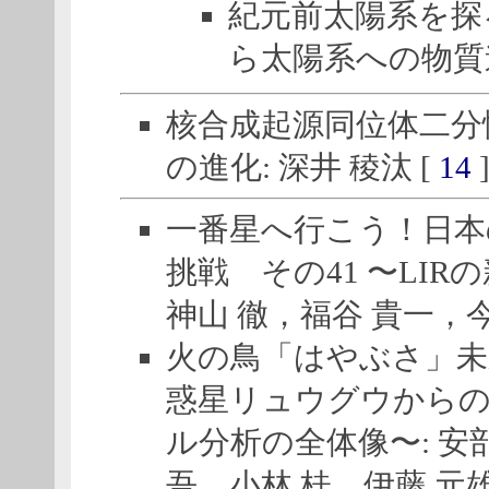
紀元前太陽系を探
ら太陽系への物質進化
核合成起源同位体二分
の進化: 深井 稜汰 [
14
一番星へ行こう！日本
挑戦 その41 〜LIR
神山 徹，福谷 貴一，今
火の鳥「はやぶさ」未来
惑星リュウグウから
ル分析の全体像〜: 安部
吾，小林 桂，伊藤 元雄