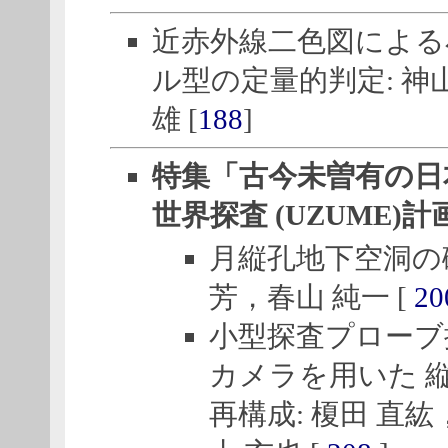
近赤外線二色図による
ル型の定量的判定: 神
雄 [
188
]
特集「古今未曽有の日
世界探査 (UZUME)計
月縦孔地下空洞の磁
芳，春山 純一 [
20
小型探査プローブ
カメラを用いた 
再構成: 榎田 直