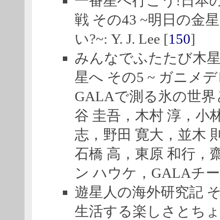
一番星へ行こう!日本
戦 その43 ~明日の
い?~: Y. J. Lee [
150
]
みんなでふたたび木
星へ その5 ~ ガニメ
GALAで測る氷の世界と
谷 圭吾，木村 淳，小林
志，野田 寛大，並木 
石橋 高，東原 和行，
ン ハウケ，GALAチー
遊星人の海外研究記 そ
生活する楽しさとちょっ