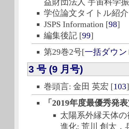
益財団法人 宇宙科学振
学位論文タイトル紹介 
JSPS Information [
98
]
編集後記 [
99
]
第29巻2号[
一括ダウン
3 号 (9 月号)
巻頭言: 金田 英宏 [
103
「2019年度最優秀発
太陽系外縁天体の
進化: 荒川 創太