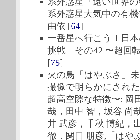
系外惑星「遠い世界の物
系外惑星大気中の有機物
由依 [
64
]
一番星へ行こう！日本
挑戦 その42 〜超回転
[
75
]
火の鳥「はやぶさ」未来
撮像で明らかにされた
超高空隙な特徴〜: 岡
哉，田中 智，坂谷 尚
井 武彦，千秋 博紀，
徹，関口 朋彦,「はやぶ