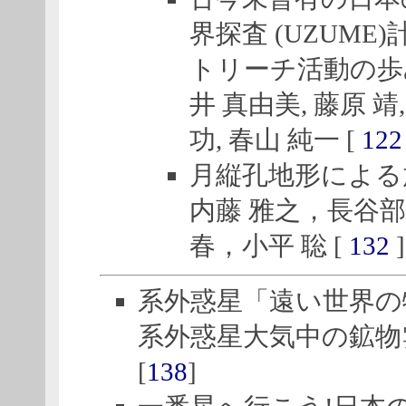
界探査 (UZUM
トリーチ活動の歩
井 真由美, 藤原 靖
功, 春山 純一 [
122
月縦孔地形による
内藤 雅之，長谷部
春，小平 聡 [
132
]
系外惑星「遠い世界の物
系外惑星大気中の鉱物雲
[
138
]