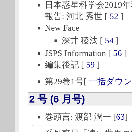
日本惑星科学会2019
報告: 河北 秀世 [
52
]
New Face
深井 稜汰 [
54
]
JSPS Information [
56
]
編集後記 [
59
]
第29巻1号[
一括ダウ
2 号 (6 月号)
巻頭言: 渡部 潤一 [
63
]