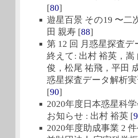
[
80
]
遊星百景 その19 〜二
田 親寿 [
88
]
第 12 回 月惑星探査
終えて: 出村 裕英，嵩
俊，松尾 祐飛，平田 
惑星探査データ解析実
[
90
]
2020年度日本惑星科
お知らせ : 出村 裕英 [
9
2020年度助成事業 2 