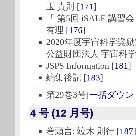
玉 貴則 [
171
]
「 第5回 iSALE 講
有理 [
176
]
2020年度宇宙科学奨
公益財団法人 宇宙科学
JSPS Information [
181
]
編集後記 [
183
]
第29巻3号[
一括ダウン
4 号 (12 月号)
巻頭言: 竝木 則行 [
187