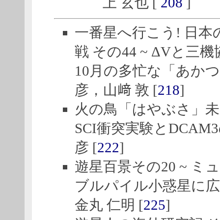
上 玄也 [
208
]
一番星へ行こう! 日
戦 その44 ~ ΔVと三機
10月の多忙な「あかつき
彦，山﨑 敦 [
218
]
火の鳥「はやぶさ」未来
SCI衝突実験とDCAM3
彦 [
222
]
遊星百景その20 ~ ミ
ブルパイル小惑星に広が
金丸 仁明 [
225
]