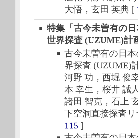
大悟，玄田 英典 [
特集「古今未曽有の日
世界探査 (UZUME)計
古今未曽有の日本
界探査 (UZUME)
河野 功，西堀 俊
本 幸生，桜井 誠
諸田 智克，石上 
下空洞直接探査リ
115
]
古今未曽有の日本