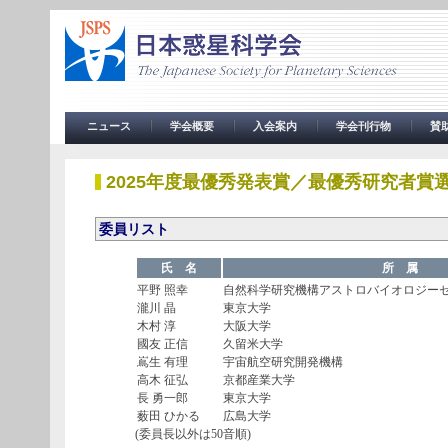
ニュース
学会概要
入会案内
学会刊行物
賛
務
2025年度最優秀発表賞／最優秀研究者賞
委員リスト
氏 名
所 属
平野 照幸
自然科学研究機構アストロバイオロジー
瀧川 晶
東京大学
木村 淳
大阪大学
國友 正信
久留米大学
嶌生 有理
宇宙航空研究開発機構
高木 征弘
京都産業大学
長 勇一郎
東京大学
薮田 ひかる
広島大学
(委員長以外は50音順)