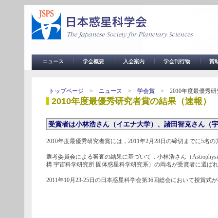
ニュース
学会概要
入会案内
学会刊行物
賛
トップページ
>
ニュース
>
学会賞
> 2010年度最優秀
2010年度最優秀研究者賞の結果（速報）
受賞者は小林浩さん（イエナ大学）、諸田智克さん（
2010年度最優秀研究者賞には，2011年2月28日の締切までに5
選考委員会による審査の結果に基づいて，小林浩さん（Astrophysical Institute 
構 宇宙科学研究所 固体惑星科学研究系）の両名が受賞者に選ば
2011年10月23-25日の日本惑星科学会第36回総会において