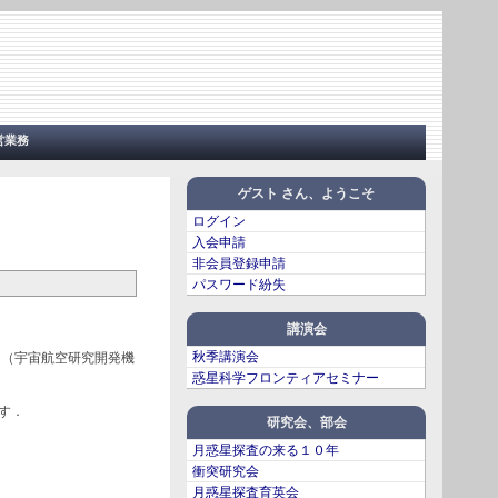
営業務
ゲスト さん、ようこそ
ログイン
入会申請
非会員登録申請
パスワード紛失
講演会
秋季講演会
と諸田智克さん（宇宙航空研究開発機
惑星科学フロンティアセミナー
です．
研究会、部会
月惑星探査の来る１０年
衝突研究会
月惑星探査育英会