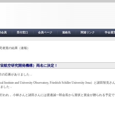
助会員
受付窓口
会員ページ
連絡先
関連リンク
学会運
研究者賞の結果（速報）
宇宙航空研究開発機構）両名に決定！
名の方の応募がありました．
and University Observatory, Friedrich Schiller University Jena）
れました．
授賞式が行われ， 小林さんと諸田さんには渡邊誠一郎会長から賞状と賞金が贈られる予定