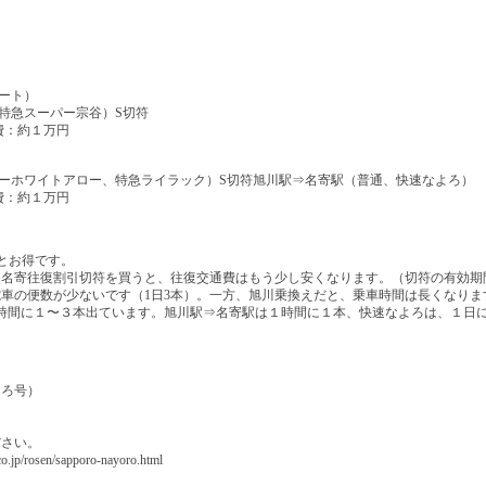
ート）
特急スーパー宗谷）S切符
費：約１万円
ーホワイトアロー、特急ライラック）S切符旭川駅⇒名寄駅（普通、快速なよろ）
費：約１万円
。
とお得です。
・名寄往復割引切符を買うと、往復交通費はもう少し安くなります。（切符の有効期
車の便数が少ないです（1日3本）。一方、旭川乗換えだと、乗車時間は長くなりま
時間に１〜３本出ています。旭川駅⇒名寄駅は１時間に１本、快速なよろは、１日
よろ号）
ださい。
osen/sapporo-nayoro.html