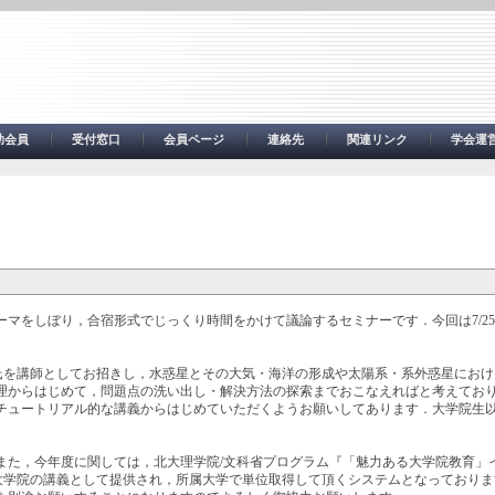
助会員
受付窓口
会員ページ
連絡先
関連リンク
学会運
マをしぼり，合宿形式でじっくり時間をかけて議論するセミナーです．今回は7/25-
東大の阿部豊氏を講師としてお招きし，水惑星とその大気・海洋の形成や太陽系・系外惑星に
理からはじめて，問題点の洗い出し・解決方法の探索までおこなえればと考えてお
チュートリアル的な講義からはじめていただくようお願いしてあります．大学院生
また，今年度に関しては，北大理学院/文科省プログラム『「魅力ある大学院教育」
)大学院の講義として提供され，所属大学で単位取得して頂くシステムとなっており