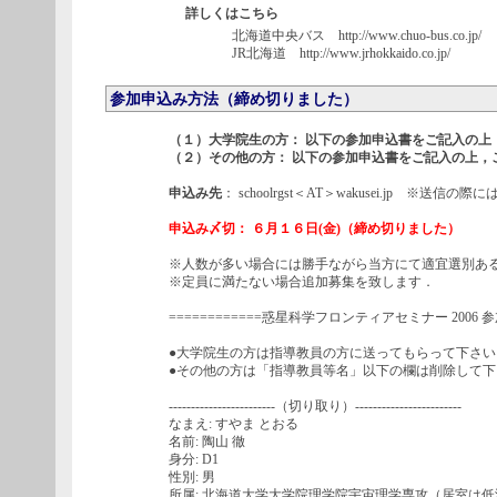
詳しくはこちら
北海道中央バス http://www.chuo-bus.co.jp/
JR北海道 http://www.jrhokkaido.co.jp/
参加申込み方法（締め切りました）
（１）大学院生の方： 以下の参加申込書をご記入の上
（２）その他の方： 以下の参加申込書をご記入の上，
申込み先
： schoolrgst＜AT＞wakusei.jp ※
申込み〆切： ６月１６日(金)（締め切りました）
※人数が多い場合には勝手ながら当方にて適宜選別あ
※定員に満たない場合追加募集を致します．
============惑星科学フロンティアセミナー 2006 参加
●大学院生の方は指導教員の方に送ってもらって下さい
●その他の方は「指導教員等名」以下の欄は削除して下
------------------------（切り取り）------------------------
なまえ: すやま とおる
名前: 陶山 徹
身分: D1
性別: 男
所属: 北海道大学大学院理学院宇宙理学専攻（居室は