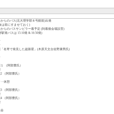
大からのバス(北大理学部８号館前)出発
食は前にすませておく)
からのバスサンピラー着予定 (到着後会場設営)
寄駅発バスは 15:10発 & 16:50発)
付
食
演「名寄で発見した超新星」(木原天文台佐野康男氏)
食
演１ （阿部豊氏）
憩
2 （阿部豊氏）
食・休憩
3 （阿部豊氏）
憩
4 （阿部豊氏）
憩
親会