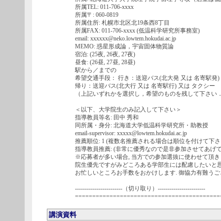
所属TEL: 011-706-xxxx
所属〒: 060-0819
所属住所: 札幌市北区北19条西8丁目
所属FAX: 011-706-xxxx (低温科学研究所事務室)
email: xxxxxx@neko.lowtem.hokudai.ac.jp
MEMO: 惑星形成論，宇宙固体物質論
宿泊: (25夜, 26夜, 27夜)
昼食: (26昼, 27昼, 28昼)
駅から／までの
希望交通手段： 行き：送迎バス(北大発 又は 名寄駅発)
帰り：送迎バス(北大行 又は 名寄駅行) 又は タクシー
（上記いずれかを選択し，希望のものを残して下さい
＜以下、大学院生のみ記入して下さい＞
指導教員等名: 田中 秀和
同所属・身分: 北海道大学低温科学研究所・助教授
email-supervisor: xxxxx@lowtem.hokudai.ac.jp
推薦順位: 1 (複数名推薦される場合は順位を付けて下さい
指導教員推薦: (非常に優秀なので是非参加させてあげて下
※応募者が多い場合, 当方での参加選抜に使わせて頂き
院生優先ですがみどころある学部生には配慮したいと思
お忙しいところお手数をおかけします. 御協力有難うご
------------------------（切り取り）------------------------
==========================================
講演資料