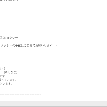
 又は タクシー
．タクシーの手配はご自身でお願いします．）
. )
さい, など)
ます.
っています.
ざいます.
=========================