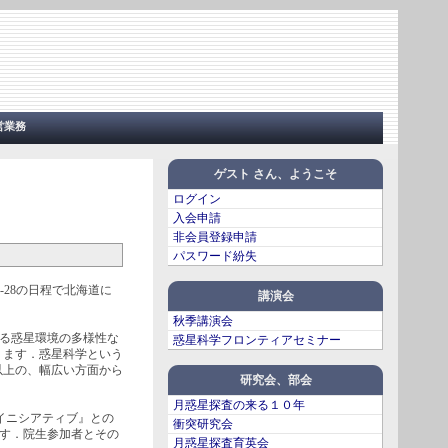
営業務
ゲスト さん、ようこそ
ログイン
入会申請
非会員登録申請
パスワード紛失
28の日程で北海道に
講演会
秋季講演会
おける惑星環境の多様性な
惑星科学フロンティアセミナー
ります．惑星科学という
以上の、幅広い方面から
研究会、部会
月惑星探査の来る１０年
イニシアティブ』との
衝突研究会
ます．院生参加者とその
月惑星探査育英会