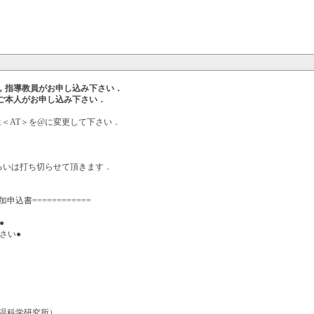
，指導教員がお申し込み下さい．
ご本人がお申し込み下さい．
送信の際には＜AT＞を@に変更して下さい．
るいは打ち切らせて頂きます．
申込書============
●
さい●
低温科学研究所）