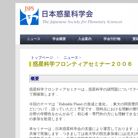
ニュース
学会概要
入会案内
学会刊行物
賛
トップページ
>
ニュース
>
惑星科学フロンティアセミナー２００６
概要
惑星科学フロンティアセミナーは，惑星科学の諸問題についてテー
て開催致します．
今回のテーマは「Habitable Planet の形成と進化」．
どについて，語っていただく予定です．現時点における理解の整
分野の学際性をかんがみて，初心者・専門外の方にも理解できる
の参加を歓迎します．
本セミナーは，日本惑星科学会の支援により運営しております．
共催で実施します．つきましては各大学の院生参加者には(北大