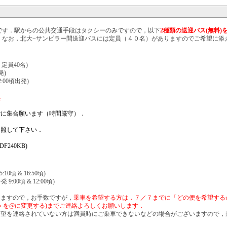
です．駅からの公共交通手段はタクシーのみですので，以下
2種類の送迎バス(無料)
．なお，北大−サンピラー間送迎バスには定員（４０名）がありますのでご希望に添
定員40名)
発)
00頃出発)
へ
でに集合願います（時間厳守）．
参照して下さい．
．
PDF240KB)
頃 & 16:50頃)
00頃 & 12:00頃)
りますので，お手数ですが，
乗車を希望する方は，７／７までに「どの便を希望する
送信の際は＜AT＞を@に変更する)までご連絡よろしくお願いします．
希望を連絡されていない方は満員時にご乗車できないなどの場合がございますので，