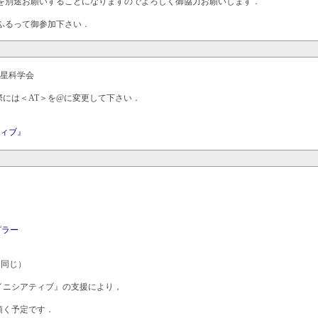
を別途お願いすることになりますのでよろしく御協力お願いします．
ふるって御参加下さい．
星科学会
※送信の際には＜AT＞を@に変更して下さい．
ィブ』
ピラー
同じ）
）
ニシアティブ』の支援により，
く予定です．