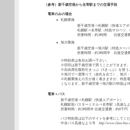
（参考）新千歳空港から名寄駅までの交通手段
電車のみの場合
札幌乗換
新千歳空港⇒札幌駅（快速エアポ
札幌駅⇒名寄駅（特急サロベツ、
所要時間：約3時間 往復交通
旭川乗換
新千歳空港⇒旭川駅（特急スーパ
所要時間：約3時間半 往復交通
※時刻表は各自お調べ下さい。
※切符は新千歳空港で買うことができます
※自由席往復割引きっぷ（Sきっぷ）を使う
※旭川で一度降りて（改札を出て）、旭川
※札幌乗換えの方が速く着きますが、特急電
くなります。新千歳空港⇒旭川駅の特急は1
電車＋バス
新千歳空港⇒札幌駅（快速エアポート）
札幌駅前バスターミナル⇒名寄駅（高速な
所要時間：約3時間半 往復交通費：約8千円
バス時刻表は以下のサイトを参考にしてく
中央バス高速なよろ号 http://www.chuo-bus.co.jp/r