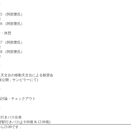
食
5 （阿部豊氏）
憩
6 （阿部豊氏）
食・休憩
7 （阿部豊氏）
憩
8 （阿部豊氏）
憩
食
原天文台の移動天文台による観望会
般公開，サンピラーにて)
食
由討論・チェックアウト
食
大行きバス出発
寄駅行きバスは 9:00発 & 12:00発)
ら23:00です．