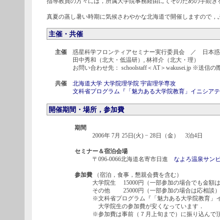
指導教員の方々には，所属大学院事務経由にてそのための手続き
真夏の蒸し暑い時期に気候さわやかな北海道で開催しますので，
主催・共催
主催
惑星科学フロンティアセミナー実行委員会 ／ 日本惑
田中秀和（北大・低温研）, 林祥介（北大・理）
お問い合わせ先： schoolstaff＜AT＞wakusei.jp 
共催
北海道大学
大学院理学院
宇宙理学専攻
文科省プログラム『「魅力ある大学院教育」イニシアテ
開催期間・場所，参加費
期間
2006年 7月 25日(火) − 28日（金） 3泊4日
セミナー＆宿泊会場
〒096-0066北海道名寄市日進
なよろ温泉サン
参加費
（宿泊，食事，懇親会費を含む）
大学院生 15000円（一部参加の場合でも金額は
その他 25000円（一部参加の場合は応相談
※文科省プログラム『「魅力ある大学院教育」イ
大学院生の参加費が安くなっています．
※参加費は事前（７月上旬まで）に振り込んで頂